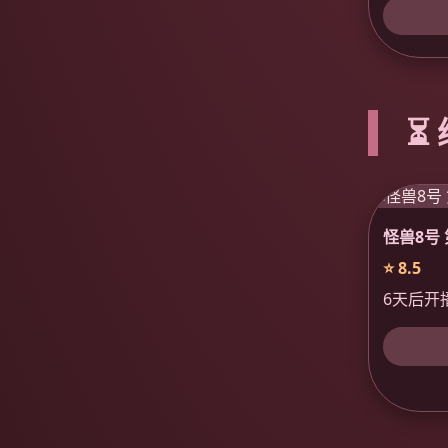
⏳
怪兽8号 
⭐ 8.5
6天后开