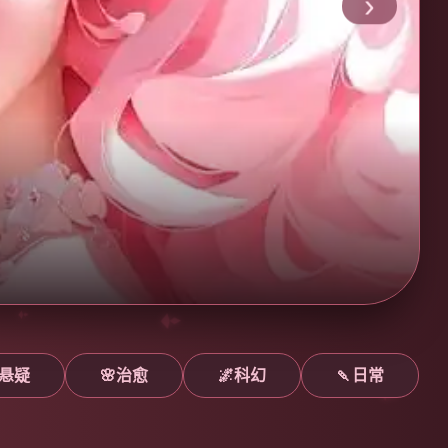
›
悬疑
🌸治愈
🌌科幻
🍡日常