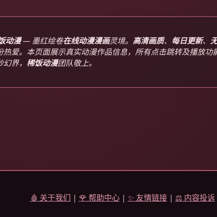
饭动漫
— 墨红绘卷
在线动漫漫画
灵境。
高清画质
、
每日更新
、
份热爱。本页面展示真实动漫作品信息，所有点击跳转及播放功能
砂幻界，
稀饭动漫
团队敬上。
🩸 关于我们
|
🌹 帮助中心
|
✨ 友情链接
|
⚖️ 内容投诉