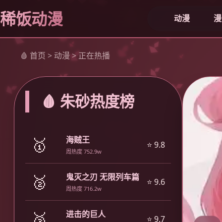
稀饭动漫
动漫
漫
🩸 首页 > 动漫 > 正在热播
🩸 朱砂热度榜
🥇
海贼王
⭐ 9.8
周热度 752.9w
🥈
鬼灭之刃 无限列车篇
⭐ 9.6
周热度 716.2w
🥉
进击的巨人
⭐ 9.7