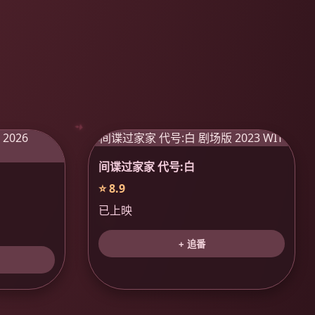
间谍过家家 代号:白
⭐ 8.9
已上映
+ 追番