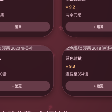
⭐ 9.2
2集
两季完结
+ 追番
+ 追番
s
蓝色监狱
⭐ 9.3
0话
连载至354话
+ 追更
+ 追更