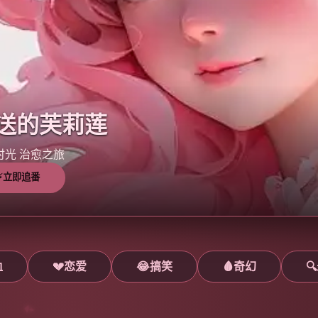
送的芙莉莲
时光 治愈之旅
⚡立即追番
血
💔恋爱
😂搞笑
🩸奇幻
