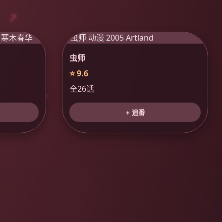
虫师
⭐ 9.6
全26话
+ 追番