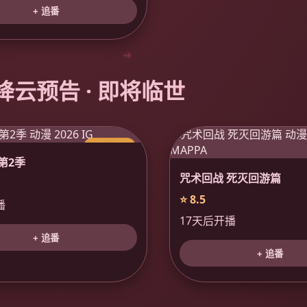
+ 追番
 绛云预告 · 即将临世
今日更新
第2季
咒术回战 死灭回游篇
⭐ 8.5
播
17天后开播
+ 追番
+ 追番