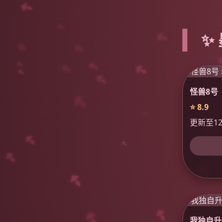
✨
怪兽8号
⭐ 8.9
更新至1
我独自升