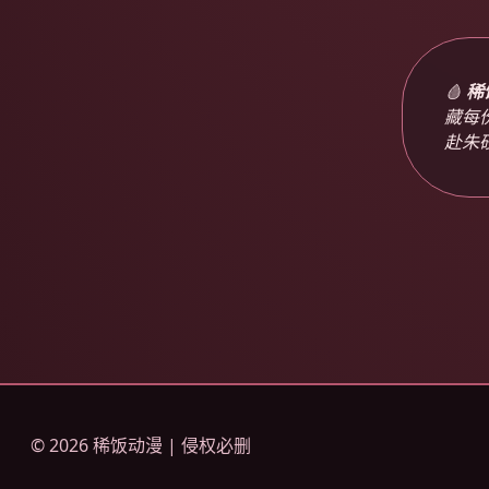
🩸
稀
藏每
赴朱
© 2026 稀饭动漫 | 侵权必删