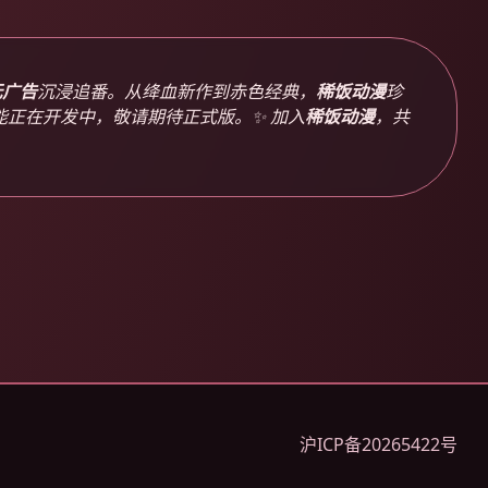
无广告
沉浸追番。从绛血新作到赤色经典，
稀饭动漫
珍
正在开发中，敬请期待正式版。✨ 加入
稀饭动漫
，共
沪ICP备20265422号