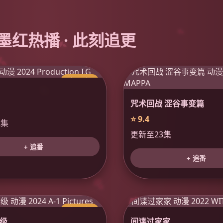
 墨红热播 · 此刻追更
今日更新
咒术回战 涩谷事变篇
⭐ 9.4
2集
更新至23集
+ 追番
+ 追番
今日更新
级
间谍过家家