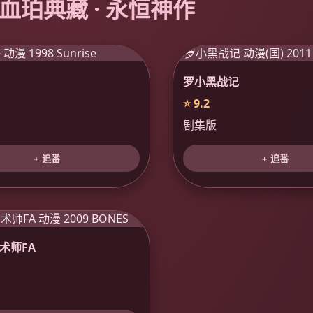
️ 血珀典藏 · 永恒神作
罗小黑战记
⭐ 9.2
剧集版
+ 追番
+ 追番
术师FA