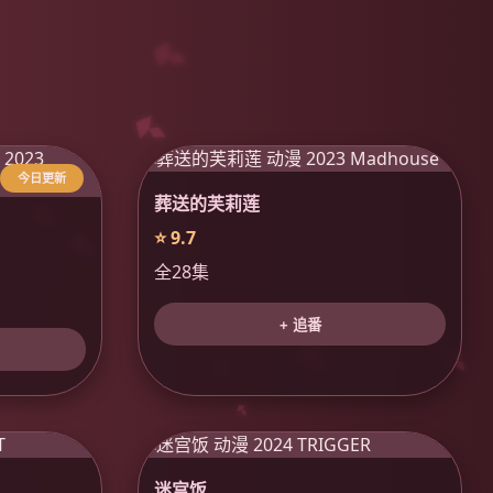
今日更新
葬送的芙莉莲
⭐ 9.7
全28集
+ 追番
迷宫饭