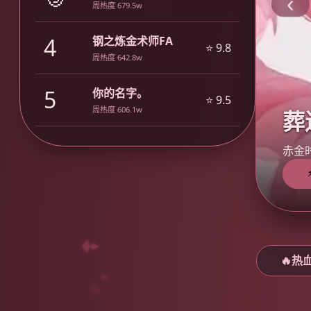
‹
周热度 679.5w
4
钢之炼金术师FA
⭐ 9.8
周热度 642.8w
5
你的名字。
⭐ 9.5
周热度 606.1w
葬
赤金
🔥热