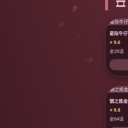

星际牛仔
⭐ 9.6
全26话
钢之炼金
⭐ 9.8
全64话